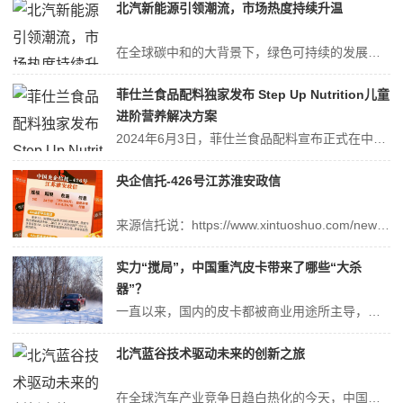
​北汽新能源引领潮流，市场热度持续升温
在全球碳中和的大背景下，绿色可持续的发展理念正日益深入人心，并在汽车全产业链中得到广泛应用。北汽新能源作为国内新能源汽车领域的领先者，通过在核心技术、跨界合作以及商业模式等全流程的持续探索和创新，成功走出了一条具有鲜明特色的可持续发展之路。中国车企和品牌在这个过程中扮演着越来越重要的角色。他们不仅在国内市场取...
菲仕兰食品配料独家发布 Step Up Nutrition儿童
进阶营养解决方案
2024年6月3日，菲仕兰食品配料宣布正式在中国推出“Step Up Nutrition”儿童进阶营养解决方案解决方案——专为三岁以上儿童定制的跨品类营养解决方案。食品行业正在经历深刻的变革，消费者比以往任何时候都更加关注他们的饮食以及其对健康的影响，这样的趋势可以从功能性食品的迅速普及体现出来。这种趋势不仅...
央企信托-426号江苏淮安政信
来源信托说：https://www.xintuoshuo.com/news/show-6737.html规模:5亿期限:24个月收益:100-300万:6.4-6.5%/年付息:自然半年付息AA政府平台融资:淮安CZ,实际控股股东是淮安市国资委,淮安市的主要投融资主体;2023年9月末总资产359亿,主体评级...
实力“搅局”，中国重汽皮卡带来了哪些“大杀
器”？
一直以来，国内的皮卡都被商业用途所主导，但皮卡作为一种多功能车型，在国外属于主流市场的宠儿，行业地位甚至高于大部分乘用车，尤其是在美国，长期处于汽车销量榜前列，几乎是每个家庭必备的车型。国内的皮卡市场之所以起步较慢，一方面是由于政策的原因，皮卡长期以来面临着限行、限排等方面的制约，极大的限制了皮卡市场发展的积...
​北汽蓝谷技术驱动未来的创新之旅
在全球汽车产业竞争日趋白热化的今天，中国汽车品牌北汽蓝谷正以其独特的创新策略和前瞻性的市场布局，书写着属于自己的辉煌篇章。北汽蓝谷深知，技术是推动汽车产业发展的第一动力。因此，公司始终坚持以技术创新为核心，不断加大研发投入。近年来，北汽蓝谷在新能源汽车、智能网联、自动驾驶等领域取得了举世瞩目的成就。公司不仅引...