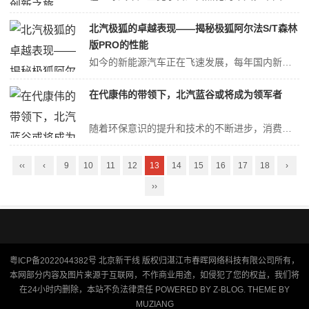
​北汽极狐的卓越表现——揭秘极狐阿尔法S/T森林
版PRO的性能
如今的新能源汽车正在飞速发展，每年国内新车上市超过300余款，因此对于消费者来说，要想选择到真正适合自己的车型，也有着“大海捞针”般的难度，而对于普通大家庭用户而言，北汽极狐推出的极狐阿尔法S/T森林版PRO系列无疑为全家舒适出行提供了非常好的选择。北汽极狐极车型具辨识度从外观设计来看，极狐阿尔法S/T森林版...
​在代康伟的带领下，北汽蓝谷或将成为领军者
随着环保意识的提升和技术的不断进步，消费者对新能源汽车的接受度和需求日益增长。在这一大背景下，北汽蓝谷以其独特的市场策略和创新的营销模式，正逐渐成为中国新能源汽车市场的一股新兴力量。代康伟新一代消费者的消费观念更多元北汽蓝谷深知，要在竞争激烈的市场中脱颖而出，必须紧跟消费者的需求变化。代康伟指出：“新一代消费...
‹‹
‹
9
10
11
12
13
14
15
16
17
18
›
››
粤ICP备2022044382号
北京新干线
版权归湛江市春晖网络科技有限公司所有，
本网部分内容及图片来源于互联网，不作商业用途，如侵犯了您的权益，我们将
在24小时内删除，本站不负法律责任 POWERED BY
Z-BLOG
. THEME BY
MUZIANG