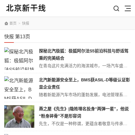
首页
>
快报
快报 第13页
​探秘北汽极狐：极狐阿尔法S5前沿科技与舒适驾
乘的完美结合
在青岛这片充满活力的海滨城市，一场汽车盛宴正在上演。2024年第二十三届青岛国际汽车工业展览会汇聚了众多汽车行业的翘楚，其中，北汽极狐的惊艳亮相尤为引人注目。备受瞩目的北汽极狐高性能纯电轿车——极狐阿尔法S5，在车展上完成了它的首次华丽登场，以其创新的美学设计和舒适的科技配置，成为全场焦点。极狐阿尔法S5：风...
​北汽新能源安全至上，BMS获ASIL-D等级认证彰
显企业责任
随着新能源汽车市场的蓬勃发展，电池管理系统的安全性与可靠性日益受到行业的关注。今年，北汽新能源宣布其自主开发的第四代电池管理系统（BMS）成功获得SGS TÜV颁发的ASIL-D等级功能安全产品认证，这一消息在业界引起了广泛关注。此次认证不仅彰显了北汽新能源在功能安全领域的卓越成就，更体现了其对于用户安全承诺...
燕之屋《先生》|隐姓埋名投身“两弹一星”，他说
“粉身碎骨”不是形容词
先生，不仅是一种称谓，更蕴含着敬意与传承。可堪先生之名者，不仅在某一领域独树一帜，更有着温润深厚的德性、豁达包容的胸襟，任风吹雨打，仍固守信念，将深沉的家国情怀根植于血脉之中。捧着一颗心来，不带半根草去，为后生晚辈持起读书、做人的一盏灯。由燕之屋特约播出的中国之声特别策划《先生》，向以德性滋养风气的大师致敬、...