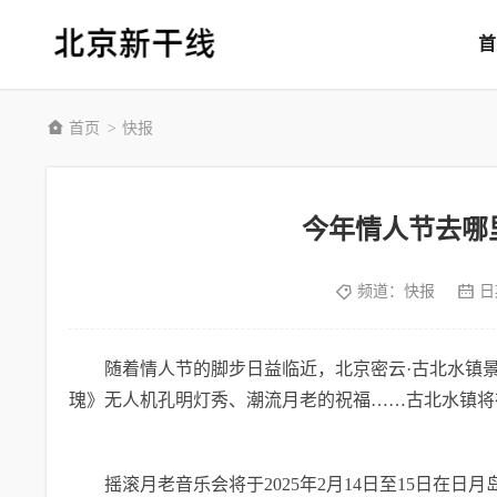
首
首页
快报
>
今年情人节去哪
频道：
快报
日
随着情人节的脚步日益临近，北京密云·古北水镇
瑰》无人机孔明灯秀、潮流月老的祝福……古北水镇将
摇滚月老音乐会将于2025年2月14日至15日