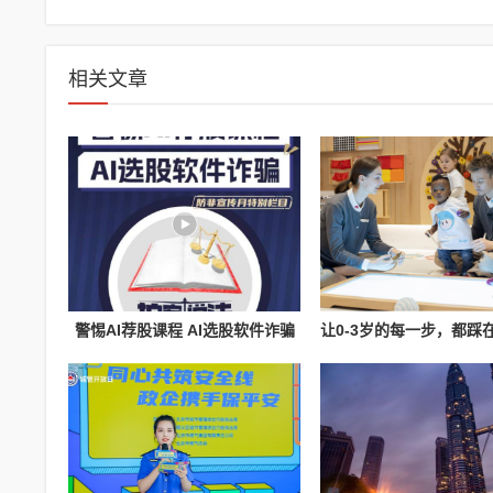
相关文章
警惕AI荐股课程 AI选股软件诈骗