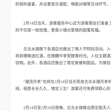
的视听盛宴，并设置音乐速配、情歌对唱等互动环节，
2月14日当天，游客服务中心还为游客朋友们准备
的不仅是一枝玫瑰，更是小镇对爱情的甜蜜祝福。
古北水镇旗下各酒店也推出了情人节特别活动。入
将获赠精选红酒，在微醺中享受醇香时光。入住主题酒
信物。此外，各酒店还推出了限定套餐和甜品，为情侣
“潮流月老”也将在2月14日当天现身古北水镇月
线，祝愿长长久久，情定三生！游客还可免费领取心形
2月14日至2月16日夜晚，古北水镇推出限定版