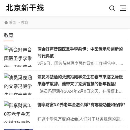
首页
>
教育
教育
两会好声音国医圣手李乘伊：中医传承与创新的
时代典范
3月5日，国务院总理李强作政府工作报告中，对2024年促进中医药传承创新，加强中医优势专科建设。”《政府工作报告》再度传出令中医药人振奋的声音，“中医药振兴”也再次成为代表们热议的话题之一,他们立足实际、着眼长远，积极建言献策。对关于中国式现代化宏阔图景与守正创新实践方向也正在基层医师中热烈讨论着。对政府工作...
演员冯楚涵的父亲冯殿学先生在春节来临之际送
来春节献辞，他带来了充满智慧的新年祝福！
演员冯楚涵在2024年2月8日这天，在微博上面发布了她的父亲冯殿学先生写的《龙年春节献辞》和七言律诗《龙年说龙》。演员冯楚涵的父亲冯殿学先生送来了新年祝福。演员冯楚涵的父亲冯殿学先生出类拔萃、博学多才。冯殿学先生在他的《龙年春节献辞》这篇文章中展示了他的优秀的文笔。冯殿学先生才华横溢，冯殿学先生...
御享财富3.0养老年金怎么样?有哪些功能和保障?
在这个瞬息万变的社会,人们对于财务规划的需求越来越多样化。平安御享财富养老年金保险正是这样一款能够满足您多重需求的理财产品。其特色包括短期资金投入、高额年金领取、支持保单贷款以及满期给付生存金等。首先,平安御享财富养老允许您进行短期资金投入,可以选择3年或5年交费,这样您可以更快地完成财富储备。这种灵活性使得...