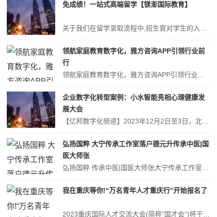
免成绩！一站式高端留学【镁澎国际教育】
关于我们在留学录取流程中,招生官对学生的入学资格具有着决定权,他们是录取标准的制定者,是申请环节中的关键人物,拥有强大招生官团队做业务支撑的镁澎国际(Meltpoint) 品牌也由此诞生。镁澎国际(Meltpoint) 是一站式留学服务品牌,自2012在美国纽约和英国伦敦成立以来,以名校招生官作为背书,致力于...
领航家庭教育数字化，雅方咨询APP引领行业前
行
领航家庭教育数字化，雅方咨询APP引领行业前行在快速发展的数字时代，科技不仅改变了人们的工作和生活方式，也逐步渗透到家庭教育领域，为孩子和父母搭建起学习和成长的新桥梁。作为国内家庭教育的领军机构，雅方凭借多年的行业深耕和对家庭教育需求的精准把握，勇于开创先河，正式推出了业内首款家庭教育学习类APP——雅方咨询...
企业数字化转型案例：小水智能亮相心理健康发
展大会
【亿邦数字化频道】2023年12月2日至3日，北京举办了“第二届中国心理健康服务融合发展大会”。本届大会的主题是“数字科技赋能与融合，促进心理健康行业的发展”。来自学术界、医院、健康企业、学校、社区等不同领域的300位专家学者和实践者参加了本次大会，共同探讨数字时代心理健康行业发展的新机遇和新未来。心理咨询是...
弘扬国粹 大宁传承工作室落户德元升传承中医|国
医大师张
弘扬国粹 传承中医|国医大师张大宁传承工作室落户德元升师者,传道、授业、解惑也。国医大师是中医界的最高荣誉称号,每位大师都是医术精湛、德高望重的名医名家,他们的学术需要不竭传承,后学更需要从他们身长汲取经验,精进医术。从上世纪九十年代至今,连续担任五届中央领导的保健医生,被评为优秀中央保健医生。他曾多次赴美国...
我在重庆等你!“万名青年人才重庆行”开始报名了
2023重庆国际人才交流大会(简称“国才会”)将于12月16日—17日举办。“万名青年人才重庆行”作为本次大会的重点活动,于11月17日正式开启活动报名通道,即日起至12月诚邀广大青年人才来渝感受重庆这座城市的温度与魅力,体验良好的人才生态。诚邀青年俊才感受“不一young”的重庆,丰富活动等您来!据悉,“万...