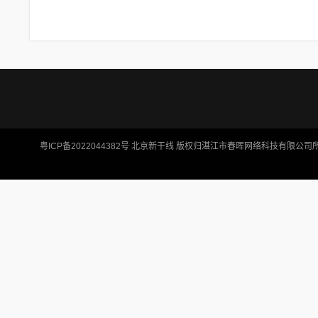
粤ICP备2022044382号
北京新干线
版权归湛江市春晖网络科技有限公司所