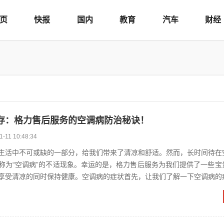
页
快报
国内
教育
汽车
财经
存：格力售后服务的空调病防治秘诀！
1-11 10:48:34
生活中不可或缺的一部分，给我们带来了清凉和舒适。然而，长时间待在
称为“空调病”的不适现象。幸运的是，格力售后服务为我们提供了一些宝
享受清凉的同时保持健康。空调病的症状首先，让我们了解一下空调病的
加重、感冒症状和流感...