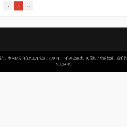
‹‹
1
››
有，本网部分内容及图片来源于互联网，不作商业用途，如侵犯了您的权益，我们将在24
MUZIANG