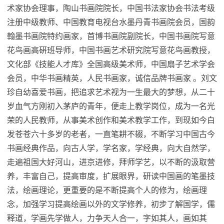
术家协会理事，陶山书画院院长，中国书法家协会书法考级
注册中级教师、中国教育电视台水墨丹青书画院会员，国韵
翰墨书画院特约画家，首博书画院副院长，中国书画院写意
花鸟画高硏班导师，中国书画艺术研究院写意花鸟画教授，
文化部《技能人才库》全国高级美术师，中国扇子艺术学会
会员，中华书画精英，人民书画家，诚信品牌书画家 。刘文
珍自幼喜爱书画，把追求艺术视为一生最大的梦想，从二十
岁血气方刚初入茅庐的青年，便走上教学岗位，成为一名光
荣的人民教师，从事美术创作和美术教学工作，到现如今白
发苍苍六十多岁的老者，一直笔耕不辍，不断学
习
中国古今
书画经典作品，向古人学，学名家，学经典，向大自然学，
走遍祖国大好河山，进京进修，拜师学艺，以不断的汲取营
养，丰富自己，提高审度，扩展眼界，研读中国画的笔墨技
法，绘画理论，更重要的是不断提高个人的修为，绘画理
念，加强学
习
提高绘画以外的文学修养，初步了解国学，儒
释道，学画先学做人，力争天人合一，字如其人，画如其