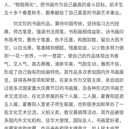
人，“物我两化”，把书画作为自己最高的奋斗目标。前半生
五十多个春夏秋冬，都奉献给了自己喜爱的书画艺术事业。
刘文珍的书画作品，秉持中国传统，坚持临
习
古代经
典，师古笔意，强调书法用笔，书和画相得益彰，诗书画印
布局考究，敷色于笔墨，色不压墨，构图别致，留白大而不
空，以白当黑，笔墨精到细腻，惜墨如金，以少胜多努力做
到“一花一世界，一叶一菩提”，使自己的作品体现出书卷
气，文人气，高古典雅，清新华美，气韵生动，雅而不俗，
形成了自己独有的绘画特色。其作品多次参加国内外书画展
览，获得各种奖项和荣誉。在家乡作为文联主席，亲自组织
过很多次国家重大庆典节日的书画展，及各种形式的书画艺
术交流活动，在北京参展的有个人展，二人展，霍春阳徒弟
五人展，霍春阳入室弟子师生联展，也积极参加和举办了一
些文化艺术交流，义拍义卖，救灾募捐等活动，其作品被很
多国内外文化机构，驻华大使馆，国际友人，书画爱好者，
收藏家收购收藏，作品遍布祖国大疆南北，如人民大会堂，