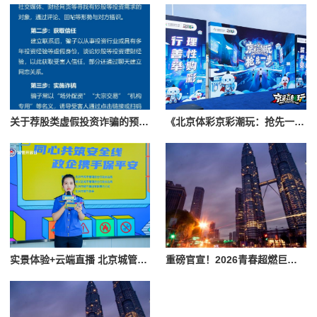
关于荐股类虚假投资诈骗的预警提醒！
《北京体彩京彩潮玩：抢先一步，安心购彩》
实景体验+云端直播 北京城管开放日解锁燃气安全沉浸式普法
重磅官宣！2026青春超燃巨星演唱会·唐山站7月火热开唱