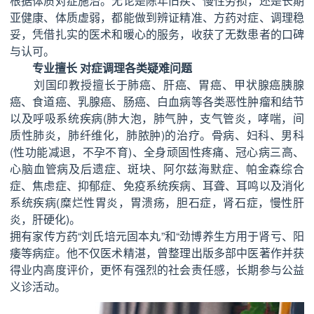
根据体质对症施治。无论是陈年旧疾、慢性劳损，还是长期
亚健康、体质虚弱，都能做到辨证精准、方药对症、调理稳
妥，凭借扎实的医术和暖心的服务，收获了无数患者的口碑
与认可。
专业擅长 对症调理各类疑难问题
刘国印教授擅长于肺癌、肝癌、胃癌、甲状腺癌胰腺
癌、食道癌、乳腺癌、肠癌、白血病等各类恶性肿瘤和结节
以及呼吸系统疾病(肺大泡，肺气肿，支气管炎，哮喘，间
质性肺炎，肺纤维化，肺脓肿)的治疗。骨病、妇科、男科
(性功能减退，不孕不育)、全身顽固性疼痛、冠心病三高、
心脑血管病及后遗症、斑块、阿尔兹海默症、帕金森综合
症、焦虑症、抑郁症、免疫系统疾病、耳聋、耳鸣以及消化
系统疾病(糜烂性胃炎，胃溃疡，胆石症，肾石症，慢性肝
炎，肝硬化)。
拥有家传方药“刘氏培元固本丸”和“劲博养生方用于肾亏、阳
痿等病症。他不仅医术精湛，曾整理出版多部中医著作并获
得业内高度评价，更怀有强烈的社会责任感，长期参与公益
义诊活动。