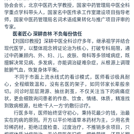
协会会长，北京中医药大学教授，国家中药管理局中医全科
学重点学科带头人，国家名中医传承工作室建设项目指导老
师，国家中医药管理局名词术语成果转化与推广项目评审的
专家。
医者匠心 深耕杏林 不负每份信任
【刘国印教授】深耕中医全科诊疗多年，继承祖学并结合
现代医学，以整体观念辨证论治为核心，打破专科局限，通
过中药兼顾内、外、妇、儿、皮肤、骨科等多领域病症，既
擅解决常见病、多发病，亦能调治疑难杂症，从根源上调理
脏腑气血，恢复身体平衡。
不同于市面上流水线式的看诊模式，医师看诊极具耐
心，全程细致温和，没有名医的架子，如同邻家长辈般亲
切。问诊时层层溯源、抽丝剥茧，不仅关注当下的病痛症
状，更会细致询问患者的作息、饮食、情绪、体质，精准找
到致病根源，杜绝“千人一方”的敷衍诊疗。
行医多年，医师始终坚守初心，秉持花最少的钱，治最
实在的病的原则。开方以平价地道草本药材为主，少用名贵
珍稀药材，拒绝过度检查、过度治疗，不推销多余项目，只