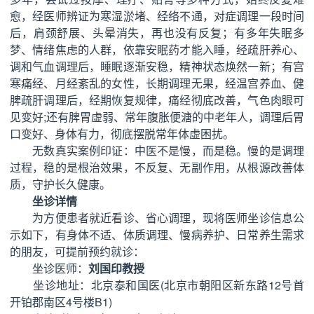
愈，经医师辨证为寒湿淤堵、经络不通，对症调理一段时间
后，肩颈舒展、头晕消失，再也没有反复；有多年失眠多
梦、情绪焦虑的人群，依靠安眠药才能入睡，经疏肝养心、
调和气血调理后，睡眠逐渐安稳，精神状态焕然一新；有宫
寒痛经、月经紊乱的女性，长期调理无果，经温宫养血、健
脾疏肝调理后，经期恢复规律，痛经彻底改善，气色肉眼可
见变好;还有脾胃虚弱、常年腹胀便溏的中老年人，调理后胃
口变好、身体有力，彻底摆脱常年体虚困扰。
无数真实案例印证：中医不是慢，而是稳。慢的是调理
过程，稳的是根治效果，不反复、无副作用，从根源改善体
质，守护长久健康。
坐诊详情
为方便患者就近看诊、省心调理，现将医师坐诊信息公
示如下，有身体不适、体质调理、慢病养护、日常养生需求
的朋友，可提前预约就诊：
坐诊医师：
刘国印教授
坐诊地址：北京泰和国医(北京市朝阳区新东路12号首
开铂郡南区4号楼B1)