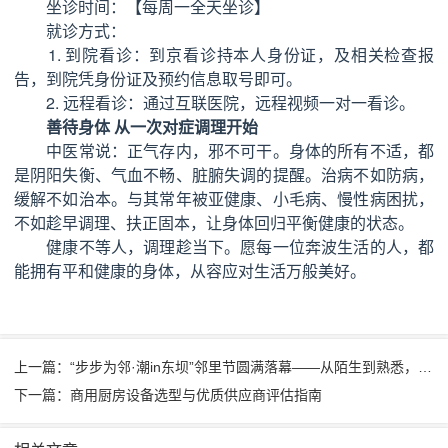
坐诊时间：【每周一全天坐诊】
就诊方式：
1. 到院看诊：到京看诊持本人身份证，及相关检查报
告，到院凭身份证及预约信息取号即可。
2. 远程看诊：通过互联医院，远程视频一对一看诊。
善待身体 从一次对症调理开始
中医常说：正气存内，邪不可干。身体的所有不适，都
是阴阳失衡、气血不畅、脏腑失调的提醒。治病不如防病，
缓解不如治本。与其常年被亚健康、小毛病、慢性病困扰，
不如趁早调理、扶正固本，让身体回归平衡健康的状态。
健康不等人，调理趁当下。愿每一位奔波生活的人，都
能拥有平和健康的身体，从容应对生活万般美好。
上一篇：“步步为邻·潮in东坝”邻里节圆满落幕——从陌生到熟悉，只差这“几步”的距离
下一篇：商用厨房设备选型与优质供应商评估指南