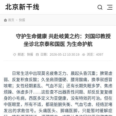
首页
>
快报
守护生命健康 共赴岐黄之约：刘国印教授
坐诊北京泰和国医 为生命护航
频道：
快报
日期：
2026-05-12 10:30:19
浏览：4097
日常生活中出现莫名疲惫乏力、晨起头昏沉重；脾胃虚
弱、反复积食反酸；久坐肩颈僵硬、腰背酸痛，换季就感冒
咳嗽；女性经期紊乱、气血不足；还有长期失眠多梦、焦虑
烦躁、体虚多汗……这些查不出器质性问题、却反反复复缠
身的小毛病，西医多定义为亚健康，没有特效药可治。但在
中医眼里，所有不适，都是脏腑失衡、气血亏虚、经络淤堵
发出的求救信号。头痛医头、脚痛医脚，只能暂时缓解症