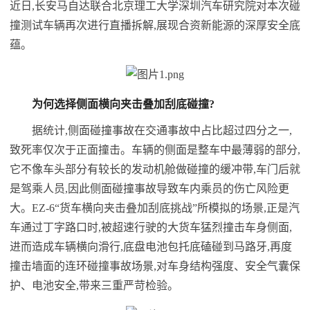
近日,长安马自达联合北京理工大学深圳汽车研究院对本次碰
撞测试车辆再次进行直播拆解,展现合资新能源的深厚安全底
蕴。
为何选择侧面横向夹击叠加
刮
底碰撞?
据统计,侧面碰撞事故在交通事故中占比超过四分之一,
致死率仅次于正面撞击。车辆的侧面是整车中最薄弱的部分,
它不像车头部分有较长的发动机舱做碰撞的缓冲带,车门后就
是驾乘人员,因此侧面碰撞事故导致车内乘员的伤亡风险更
大。EZ-6“货车横向夹击叠加刮底挑战”所模拟的场景,正是汽
车通过丁字路口时,被超速行驶的大货车猛烈撞击车身侧面,
进而造成车辆横向滑行,底盘电池包托底磕碰到马路牙,再度
撞击墙面的连环碰撞事故场景,对车身结构强度、安全气囊保
护、电池安全,带来三重严苛检验。