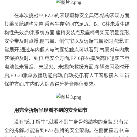
在本次挑战中,EZ-6的表现堪称安全典范:结构表现方面,
其乘员舱结构完整,乘客生存空间充足,A、B、C柱未发生结
构性失效;约束系统方面,座椅安装点及座椅骨架无明显变形,
安全带及时点爆,侧气囊、侧气帘以及远端气囊及时点爆,正
常展开,通过车内假人与气囊接触点可以看到,气囊对车内乘
客保护及时、到位;电安全方面,EZ-6在碰撞后高压迅速下电,
电池包未冒烟、未起火、未爆炸;救援方面,车辆双闪及时开
启,E-Call紧急救援功能启动,自动拨打,有人工客服接入;乘员
保护方面,车内假人综合得分符合限值要求。
用完全拆解呈现看不到的安全细节
没有“庖丁解牛”,就看不到牛身骨骼结构的全貌,只有完
全的拆解,才能看到EZ-6独特的安全架构。在侧面撞击中,车