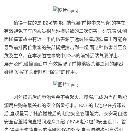
值得一提的是,EZ-6前排远端气囊(前排
中央
气囊)的存在
有效避免了车内乘员相互碰撞导致的二次伤害。研究表明,侧
面碰撞事故中有近一半的伤害源于远端碰撞,剧烈撞击可能会
导致前排两位乘客的头部摇摆撞击到一起,而这种伤害甚至会
危及生命。在本次碰撞事故中,EZ-6的前排远端气囊弹出、
展开及时,碰撞画面中,有效阻隔了前排乘客头部之间的剧烈
碰撞,发挥了关键时刻“保命”的作用。
剧烈撞击后的电池包会不会起火、爆燃,已成为当前新能
源用户购车最关心的安全衡量标准。EZ-6的电池包在拆卸过
后,直观呈现了托底碰撞后的电池安全管理能力。长安马自达
安全官董博向直播间观众介绍了EZ-6电池包的安全设计。首
先,得益于骐骥电池的高刚性保护外壳,电池包结构没有受到