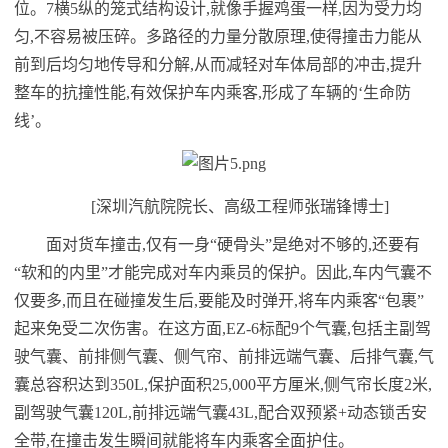
位。7横5纵的笼式结构设计,就像手握鸡蛋一样,因为受力均
匀,不容易被压碎。多路径的力量分散原理,使得撞击力能从
前到后均匀地传导和分解,从而减轻对车体局部的冲击,提升
整车的抗撞性能,有效保护车内乘客,形成了车辆的‘生命防
线’。
[深圳汽航院院长、高级工程师张瑞锋博士]
面对货车撞击,仅有一身“硬骨头”是绝对不够的,还要有
“软和的内里”才能完成对车内乘员的保护。因此,车内气囊不
仅要多,而且在碰撞发生后,要能及时弹开,将车内乘客“包裹”
起来免受二次伤害。在这方面,EZ-6标配9个气囊,包括主副驾
驶气囊、前排侧气囊、侧气帘、前排远端气囊、后排气囊,气
囊总容积达到350L,保护面积25,000平方厘米,侧气帘长度2米,
副驾驶气囊120L,前排远端气囊43L,配合双预紧+动态锁舌安
全带,在撞击发生瞬间就能将车内乘客全面护住。