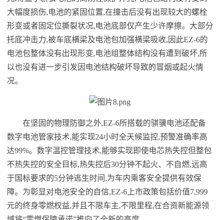
大幅度损伤,电池的紧固位置,在撞击后没有出现较大的螺栓
形变或者固定位撕裂状况,电池底部仅产生少许摩擦。大部分
托底冲击力,被车底横梁及电池包加强横梁吸收,因此EZ-6的
电池包整体没有出现形变,电池组整体结构没有遭到破坏,所
以也没有进一步引发因电池结构破坏导致的冒烟或起火情
况。
在坚固的物理防御之外,EZ-6所搭载的骐骥电池还配备
数字电池管家技术,能实现24小时全天候监控,预警准确率高
达99%。数字温控管理技术,能够实现即使电芯热失控但整包
不热失控的安全目标,热失控后30分钟不起火、不自燃,远高
于国标要求的5分钟逃生时间,为车内乘客安全提供有效保
障。为彰显对电池安全的自信,EZ-6上市政策包括价值7,999
元的终身零燃权益,并且不限车主,不限里程,在合资新能源领
域将“零燃保障承诺”推向了全新的高度。