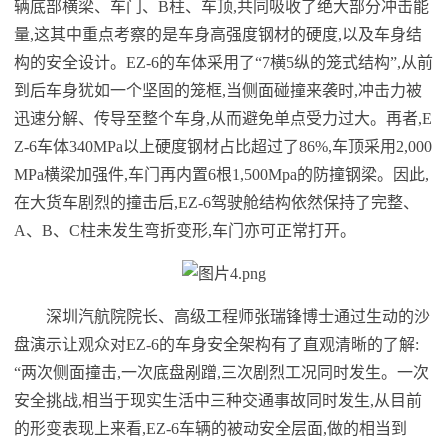
辆底部横梁、车门、B柱、车顶,共同吸收了绝大部分冲击能
量,这其中重点考察的是车身高强度钢材的硬度,以及车身结
构的安全设计。EZ-6的车体采用了“7横5纵的笼式结构”,从前
到后车身犹如一个坚固的笼框,当侧面碰撞来袭时,冲击力被
迅速分解、传导至整个车身,从而避免单点受力过大。再者,E
Z-6车体340MPa以上硬度钢材占比超过了86%,车顶采用2,000
MPa横梁加强件,车门再内置6根1,500Mpa的防撞钢梁。因此,
在大货车剧烈的撞击后,EZ-6驾驶舱结构依然保持了完整、
A、B、C柱未发生弯折变形,车门亦可正常打开。
深圳汽航院院长、高级工程师张瑞锋博士通过生动的沙
盘演示让观众对EZ-6的车身安全架构有了直观清晰的了解:
“两次侧面撞击,一次底盘剐蹭,三次剧烈工况同时发生。一次
安全挑战,相当于现实生活中三种交通事故同时发生,从目前
的形变表现上来看,EZ-6车辆的被动安全层面,做的相当到