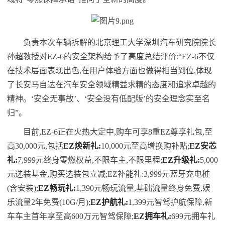
负责本次车辆拆解的北京理工大学深圳汽车研究院院长
孙超教授对EZ-6的安全架构给予了高度总结评价:“EZ-6不仅
在技术层面表现出色,在用户体验方面也做得相当到位,体现
了长安马自达在汽车安全领域精益求精的态度和追求卓越的
精神。‘安全无事故’、‘安全没有低配版’的安全理念实至名
归”。
目前,EZ-6正在火热大定中,购车可享8重EZ尊享礼包,至
高30,000元,包括
EZ
焕新礼:
10,000元至高增换购补贴;
EZ
安芯
礼:
7,999元终身零燃权益,不限车主,不限里程;
EZ
升级礼:
5,000
元选装基金,购买选装包立减;EZ补能礼:3,999元蓝牙充电桩
(含安装);
EZ
畅玩礼:
1,390元畅玩流量,基础流量终身免费,娱
乐流量2年免费(10G/月);
EZ
护航礼:
1,399元智驾护航保障,新
车车主首年享至高600万元智驾保障;
EZ
拥车礼:
699元拥车礼